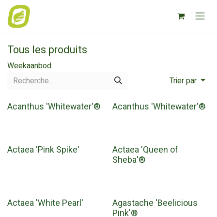
Se rendre au contenu
Tous les produits
Weekaanbod
Trier par
Acanthus 'Whitewater'®
Acanthus 'Whitewater'®
Actaea 'Pink Spike'
Actaea 'Queen of
Sheba'®
Actaea 'White Pearl'
Agastache 'Beelicious
Pink'®