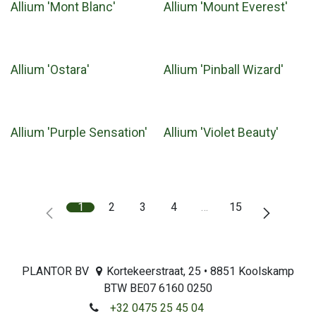
Allium 'Mont Blanc'
Allium 'Mount Everest'
Allium 'Ostara'
Allium 'Pinball Wizard'
Allium 'Purple Sensation'
Allium 'Violet Beauty'
1
2
3
4
…
15
PLANTOR BV
Kortekeerstraat, 25 • 8851 Koolskamp
BTW BE07 6160 0250
+32 0475 25 45 04