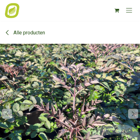
Overslaan naar inhoud
Alle producten