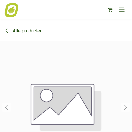
Overslaan naar inhoud
Alle producten