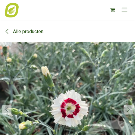
Overslaan naar inhoud
Alle producten