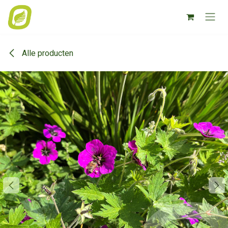
Overslaan naar inhoud
Alle producten