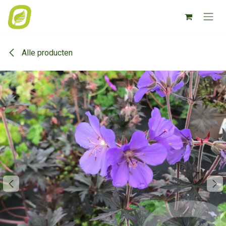
Overslaan naar inhoud
Alle producten