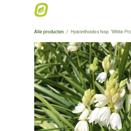
Overslaan naar inhoud
Home
Weekaanbod
Catalogus
Alle producten
Hyacinthoides hisp. 'White Pro