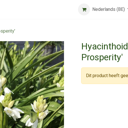
Beurs
Algemene voorwaarden
Registreer
Nederlands (BE)
Jobs
sperity'
Hyacinthoid
Prosperity'
Dit product heeft gee