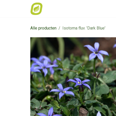
Overslaan naar inhoud
Home
Weekaanbod
Catalogus
Alle producten
Isotoma fluv. 'Dark Blue'