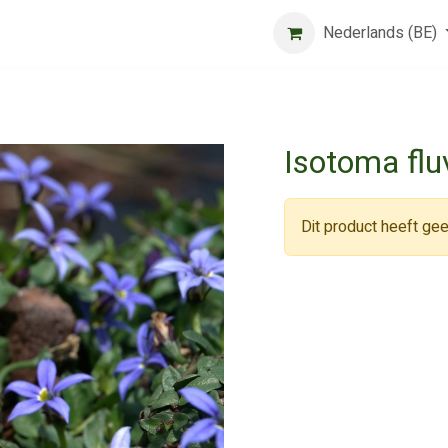
Beurs
Algemene voorwaarden
Registreer
Nederlands (BE)
Jobs
Isotoma fluv
Dit product heeft gee