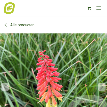
Overslaan naar inhoud
Alle producten