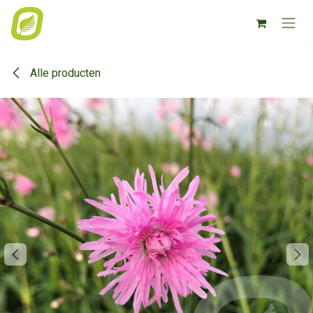
Overslaan naar inhoud
Alle producten