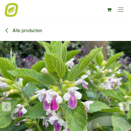
Overslaan naar inhoud
Alle producten