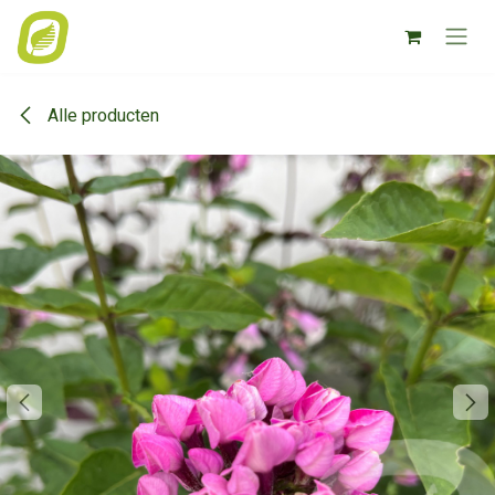
Overslaan naar inhoud
Alle producten