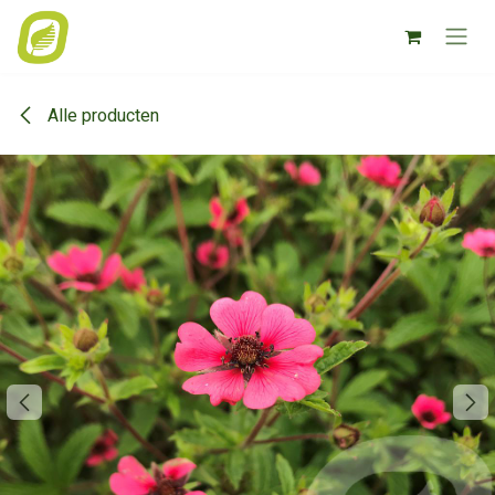
Overslaan naar inhoud
Alle producten