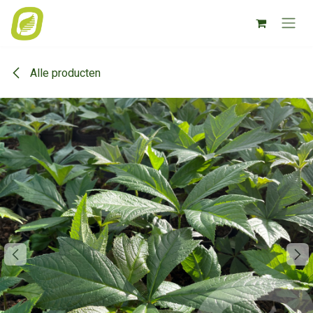
Overslaan naar inhoud
Alle producten