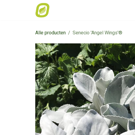
Overslaan naar inhoud
Home
Weekaanbod
Catalogus
Alle producten
Senecio 'Angel Wings'®