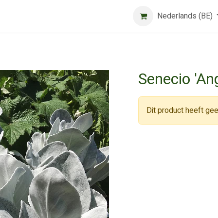
Beurs
Algemene voorwaarden
Registreer
Nederlands (BE)
Jobs
Senecio 'An
Dit product heeft gee