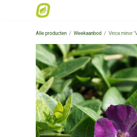
Overslaan naar inhoud
Home
Weekaanbod
Catalogus
Alle producten
Weekaanbod
Vinca minor '