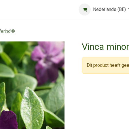
Beurs
Algemene voorwaarden
Registreer
Nederlands (BE)
Jobs
Verino'®
Vinca minor
Dit product heeft gee