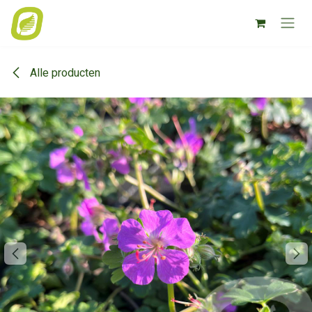
Overslaan naar inhoud
Alle producten