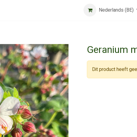
Beurs
Algemene voorwaarden
Registreer
Nederlands (BE)
Jobs
Geranium ma
Dit product heeft gee