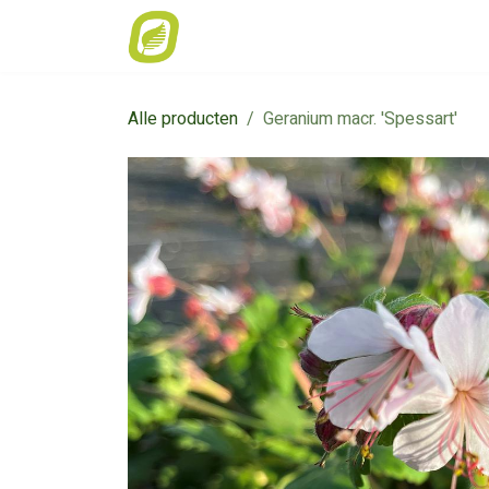
Overslaan naar inhoud
Home
Weekaanbod
Catalogus
Alle producten
Geranium macr. 'Spessart'