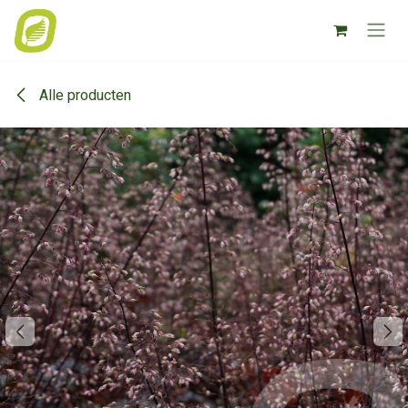
Overslaan naar inhoud
Alle producten