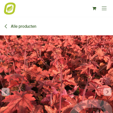
Overslaan naar inhoud
Alle producten