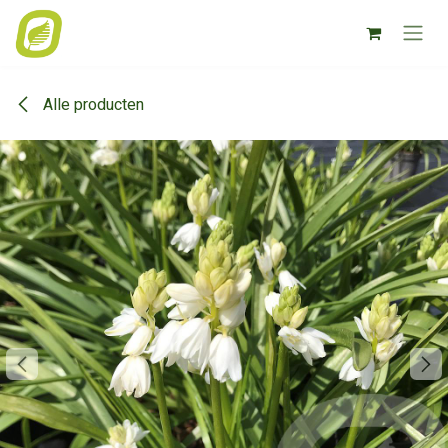
Overslaan naar inhoud
Alle producten