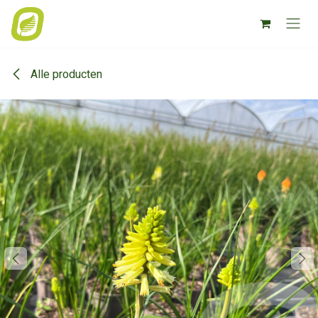
Overslaan naar inhoud
Alle producten