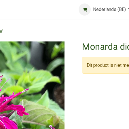
Beurs
Algemene voorwaarden
Registreer
Nederlands (BE)
Jobs
e'
Monarda di
Dit product is niet m