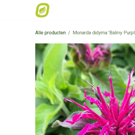
Overslaan naar inhoud
Home
Weekaanbod
Catalogus
Alle producten
Monarda didyma 'Balmy Purpl