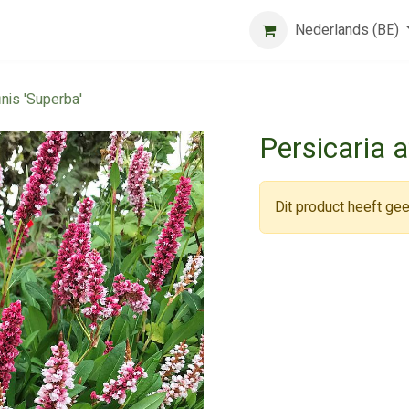
Beurs
Algemene voorwaarden
Registreer
Nederlands (BE)
Jobs
inis 'Superba'
Persicaria a
Dit product heeft gee