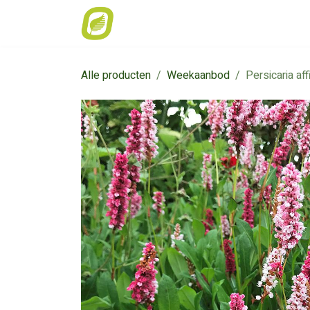
Overslaan naar inhoud
Home
Weekaanbod
Catalogus
Alle producten
Weekaanbod
Persicaria aff