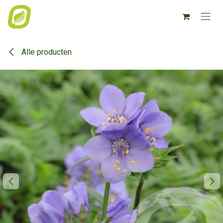
Overslaan naar inhoud
Alle producten