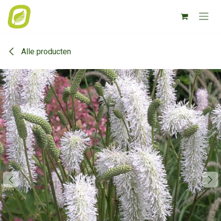
Overslaan naar inhoud
Alle producten