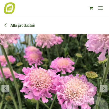
Overslaan naar inhoud
Alle producten