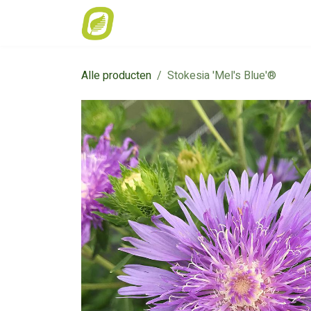
Overslaan naar inhoud
Home
Weekaanbod
Catalogus
Alle producten
Stokesia 'Mel's Blue'®