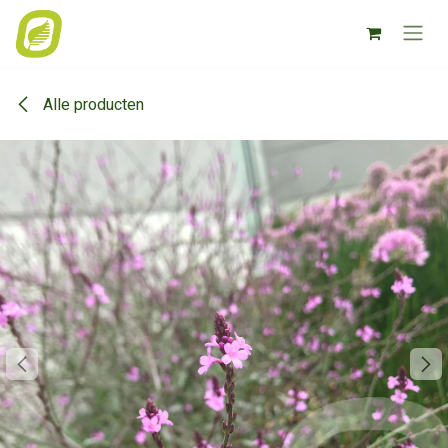
Overslaan naar inhoud
Alle producten