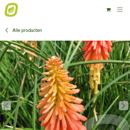
Overslaan naar inhoud
Alle producten