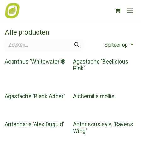
Overslaan naar inhoud
Alle producten
Sorteer op
Acanthus 'Whitewater'®
Agastache 'Beelicious
Pink'
Agastache 'Black Adder'
Alchemilla mollis
Antennaria 'Alex Duguid'
Anthriscus sylv. 'Ravens
Wing'