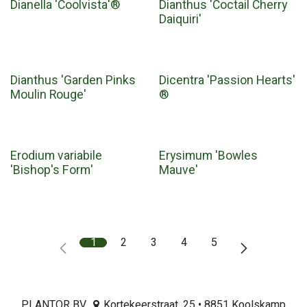
Dianella 'Coolvista'®
Dianthus 'Coctail Cherry
Daiquiri'
Dianthus 'Garden Pinks
Dicentra 'Passion Hearts'
Moulin Rouge'
®
Erodium variabile
Erysimum 'Bowles
'Bishop's Form'
Mauve'
1
2
3
4
5
PLANTOR BV
Kortekeerstraat, 25 • 8851 Koolskamp