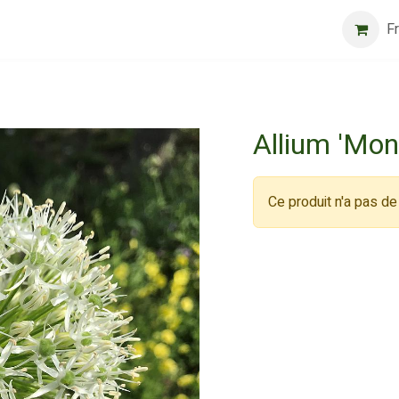
logue
Beurs
General conditions
Registreer
Jobs
F
Allium 'Mon
Ce produit n'a pas d