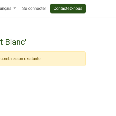
rançais
Se connecter
Contactez-nous
t Blanc'
e combinaison existante