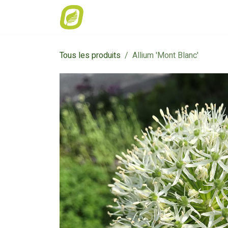
Se rendre au contenu
Accueil
Offre de la semaine
Cata
Tous les produits
Allium 'Mont Blanc'