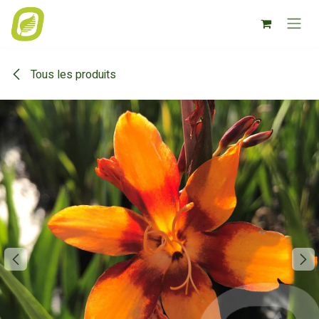
Se rendre au contenu
Tous les produits