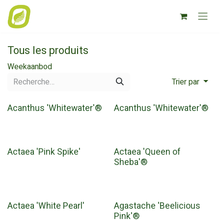
Se rendre au contenu
Tous les produits
Weekaanbod
Trier par
Acanthus 'Whitewater'®
Acanthus 'Whitewater'®
Actaea 'Pink Spike'
Actaea 'Queen of
Sheba'®
Actaea 'White Pearl'
Agastache 'Beelicious
Pink'®