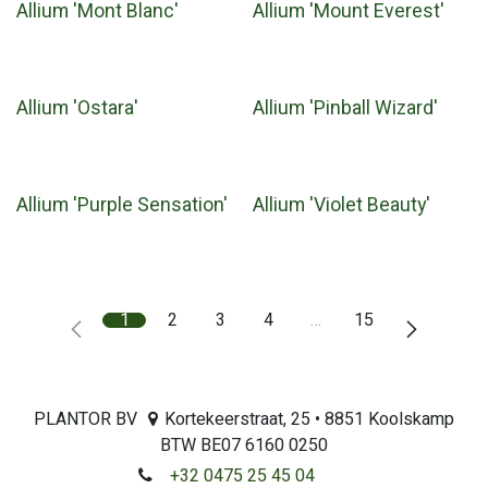
Allium 'Mont Blanc'
Allium 'Mount Everest'
Allium 'Ostara'
Allium 'Pinball Wizard'
Allium 'Purple Sensation'
Allium 'Violet Beauty'
1
2
3
4
…
15
PLANTOR BV
Kortekeerstraat, 25 • 8851 Koolskamp
BTW BE07 6160 0250
+32 0475 25 45 04