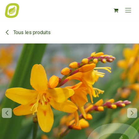
Se rendre au contenu
Tous les produits