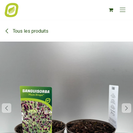
Se rendre au contenu
Tous les produits